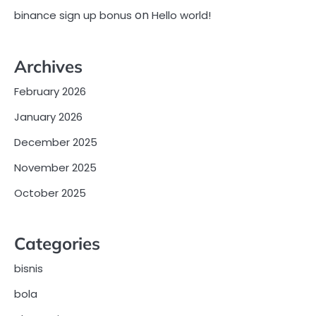
on
binance sign up bonus
Hello world!
Archives
February 2026
January 2026
December 2025
November 2025
October 2025
Categories
bisnis
bola