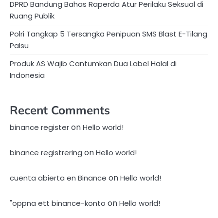
DPRD Bandung Bahas Raperda Atur Perilaku Seksual di
Ruang Publik
Polri Tangkap 5 Tersangka Penipuan SMS Blast E-Tilang
Palsu
Produk AS Wajib Cantumkan Dua Label Halal di
Indonesia
Recent Comments
on
binance register
Hello world!
on
binance registrering
Hello world!
on
cuenta abierta en Binance
Hello world!
on
"oppna ett binance-konto
Hello world!