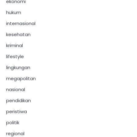
ekonomi
hukum
internasional
kesehatan
kriminal
lifestyle
lingkungan
megapolitan
nasional
pendidikan
peristiwa
politik
regional