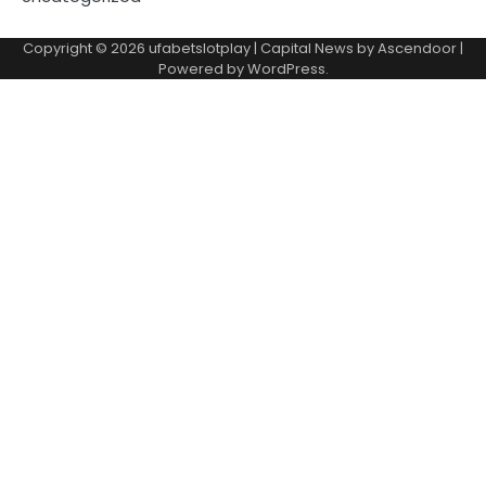
Copyright © 2026
ufabetslotplay
| Capital News by
Ascendoor
|
Powered by
WordPress
.