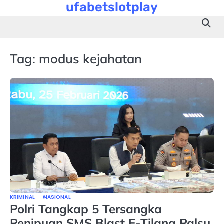
ufabetslotplay
Skip
to
content
Tag:
modus kejahatan
KRIMINAL
NASIONAL
Polri Tangkap 5 Tersangka
Penipuan SMS Blast E-Tilang Palsu