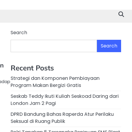
Search
Search
en
Recent Posts
Strategi dan Komponen Pembiayaan
hadap
Program Makan Bergizi Gratis
Seskab Teddy Ikuti Kuliah Seskoad Daring dari
London Jam 2 Pagi
DPRD Bandung Bahas Raperda Atur Perilaku
Seksual di Ruang Publik