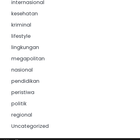
internasional
kesehatan
kriminal
lifestyle
lingkungan
megapolitan
nasional
pendidikan
peristiwa
politik
regional
Uncategorized