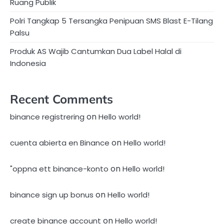
Ruang Publik
Polri Tangkap 5 Tersangka Penipuan SMS Blast E-Tilang
Palsu
Produk AS Wajib Cantumkan Dua Label Halal di
Indonesia
Recent Comments
on
binance registrering
Hello world!
on
cuenta abierta en Binance
Hello world!
on
"oppna ett binance-konto
Hello world!
on
binance sign up bonus
Hello world!
on
create binance account
Hello world!