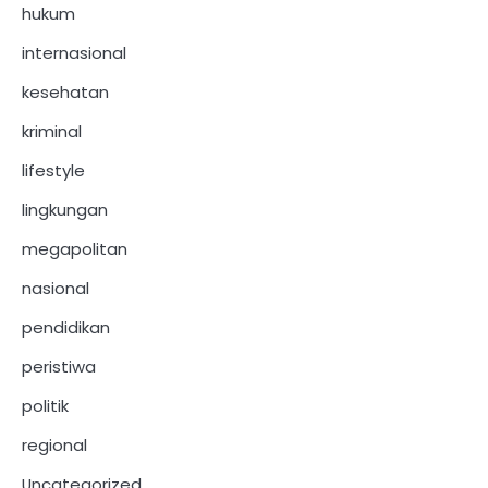
hukum
internasional
kesehatan
kriminal
lifestyle
lingkungan
megapolitan
nasional
pendidikan
peristiwa
politik
regional
Uncategorized