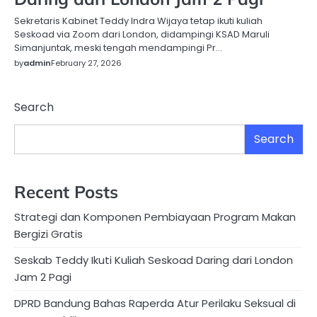
Sekretaris Kabinet Teddy Indra Wijaya tetap ikuti kuliah
Seskoad via Zoom dari London, didampingi KSAD Maruli
Simanjuntak, meski tengah mendampingi Pr…
by
admin
February 27, 2026
Search
Search
Recent Posts
Strategi dan Komponen Pembiayaan Program Makan
Bergizi Gratis
Seskab Teddy Ikuti Kuliah Seskoad Daring dari London
Jam 2 Pagi
DPRD Bandung Bahas Raperda Atur Perilaku Seksual di