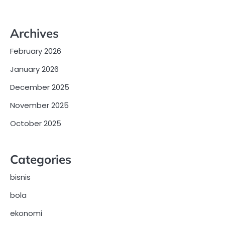
Archives
February 2026
January 2026
December 2025
November 2025
October 2025
Categories
bisnis
bola
ekonomi