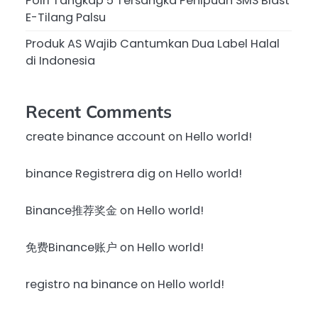
Polri Tangkap 5 Tersangka Penipuan SMS Blast
E-Tilang Palsu
Produk AS Wajib Cantumkan Dua Label Halal
di Indonesia
Recent Comments
create binance account
on
Hello world!
binance Registrera dig
on
Hello world!
Binance推荐奖金
on
Hello world!
免费Binance账户
on
Hello world!
registro na binance
on
Hello world!