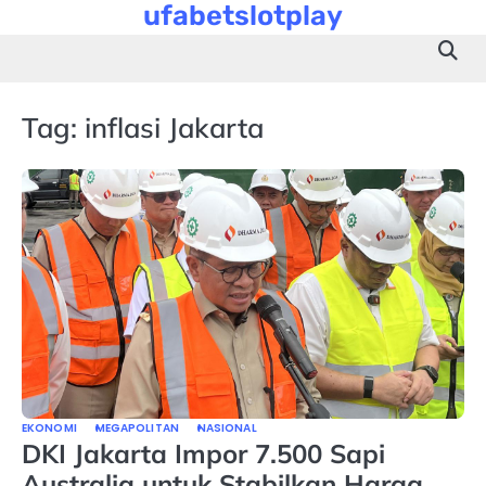
ufabetslotplay
Skip
to
content
Tag:
inflasi Jakarta
EKONOMI
MEGAPOLITAN
NASIONAL
DKI Jakarta Impor 7.500 Sapi
Australia untuk Stabilkan Harga