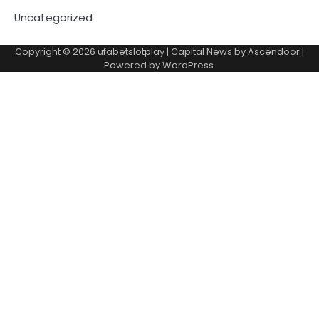
Uncategorized
Copyright © 2026
ufabetslotplay
| Capital News by
Ascendoor
|
Powered by
WordPress
.