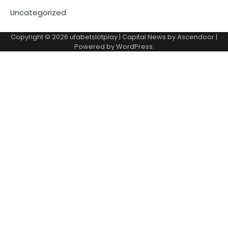
Uncategorized
Copyright © 2026
ufabetslotplay
| Capital News by
Ascendoor
|
Powered by
WordPress
.