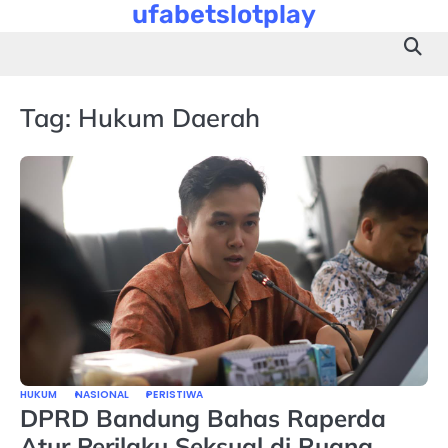
ufabetslotplay
Skip
to
content
Tag:
Hukum Daerah
HUKUM
NASIONAL
PERISTIWA
DPRD Bandung Bahas Raperda
Atur Perilaku Seksual di Ruang