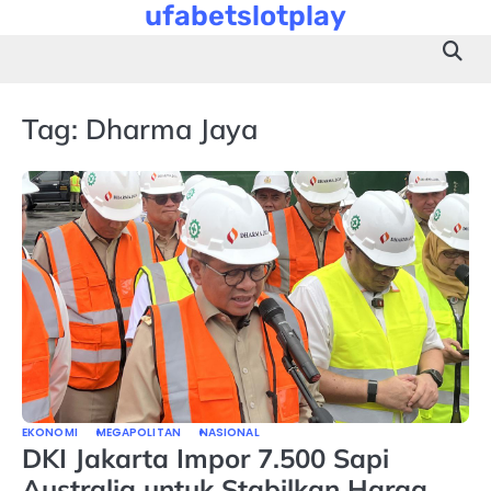
ufabetslotplay
Skip
to
content
Tag:
Dharma Jaya
EKONOMI
MEGAPOLITAN
NASIONAL
DKI Jakarta Impor 7.500 Sapi
Australia untuk Stabilkan Harga