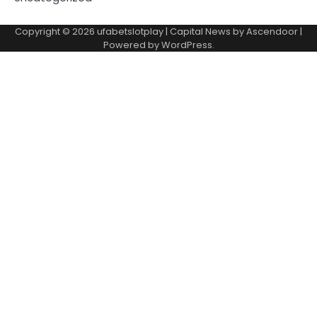
Copyright © 2026
ufabetslotplay
| Capital News by
Ascendoor
|
Powered by
WordPress
.