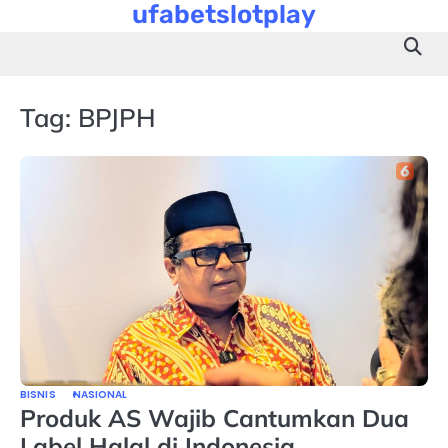
ufabetslotplay
Skip
to
content
Tag:
BPJPH
BISNIS
NASIONAL
Produk AS Wajib Cantumkan Dua
Label Halal di Indonesia