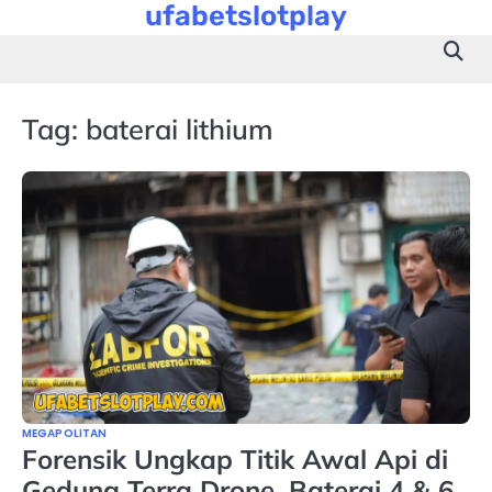
ufabetslotplay
Skip
to
content
Tag:
baterai lithium
MEGAPOLITAN
Forensik Ungkap Titik Awal Api di
Gedung Terra Drone, Baterai 4 & 6