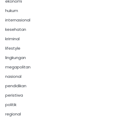
ekonomi
hukum
internasional
kesehatan
kriminal
lifestyle
lingkungan
megapolitan
nasional
pendidikan
peristiwa
politik
regional