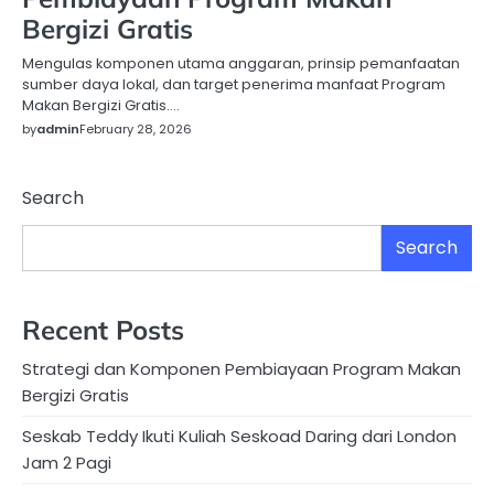
Bergizi Gratis
Mengulas komponen utama anggaran, prinsip pemanfaatan
sumber daya lokal, dan target penerima manfaat Program
Makan Bergizi Gratis….
by
admin
February 28, 2026
Search
Search
Recent Posts
Strategi dan Komponen Pembiayaan Program Makan
Bergizi Gratis
Seskab Teddy Ikuti Kuliah Seskoad Daring dari London
Jam 2 Pagi