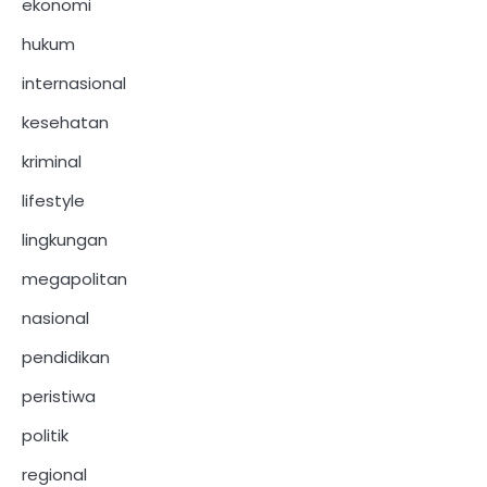
ekonomi
hukum
internasional
kesehatan
kriminal
lifestyle
lingkungan
megapolitan
nasional
pendidikan
peristiwa
politik
regional