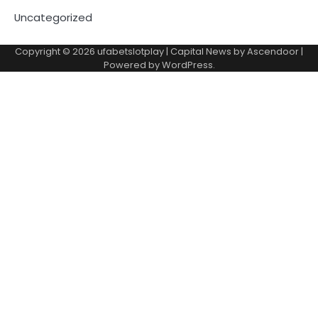
Uncategorized
Copyright © 2026
ufabetslotplay
| Capital News by
Ascendoor
|
Powered by
WordPress
.