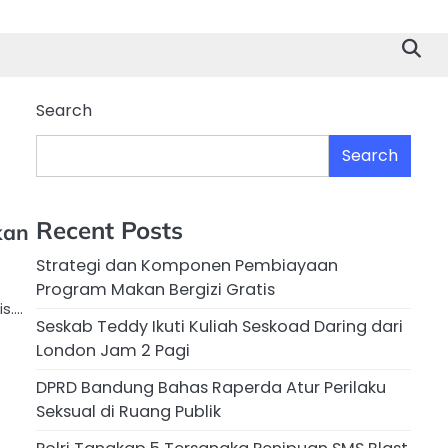
Search
Search
Recent Posts
kan
Strategi dan Komponen Pembiayaan
Program Makan Bergizi Gratis
is….
Seskab Teddy Ikuti Kuliah Seskoad Daring dari
London Jam 2 Pagi
DPRD Bandung Bahas Raperda Atur Perilaku
Seksual di Ruang Publik