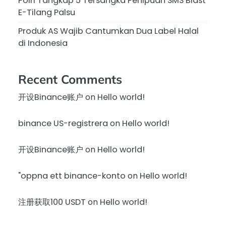
Polri Tangkap 5 Tersangka Penipuan SMS Blast
E-Tilang Palsu
Produk AS Wajib Cantumkan Dua Label Halal
di Indonesia
Recent Comments
开设Binance账户
on
Hello world!
binance US-registrera
on
Hello world!
开设Binance账户
on
Hello world!
"oppna ett binance-konto
on
Hello world!
注册获取100 USDT
on
Hello world!