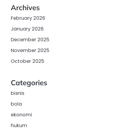
Archives
February 2026
January 2026
December 2025
November 2025
October 2025
Categories
bisnis
bola
ekonomi
hukum