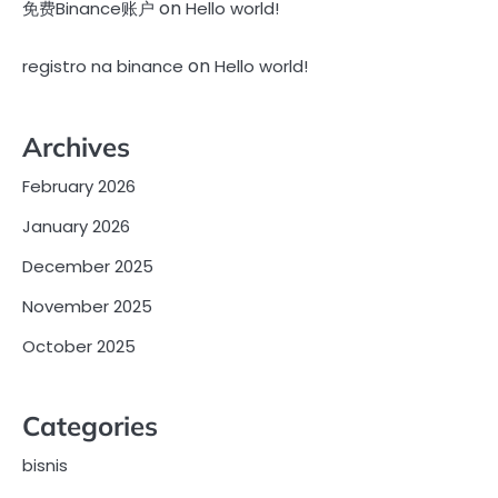
on
免费Binance账户
Hello world!
on
registro na binance
Hello world!
Archives
February 2026
January 2026
December 2025
November 2025
October 2025
Categories
bisnis