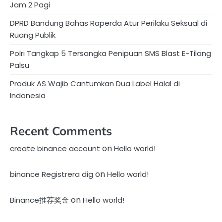
Jam 2 Pagi
DPRD Bandung Bahas Raperda Atur Perilaku Seksual di
Ruang Publik
Polri Tangkap 5 Tersangka Penipuan SMS Blast E-Tilang
Palsu
Produk AS Wajib Cantumkan Dua Label Halal di
Indonesia
Recent Comments
on
create binance account
Hello world!
on
binance Registrera dig
Hello world!
on
Binance推荐奖金
Hello world!