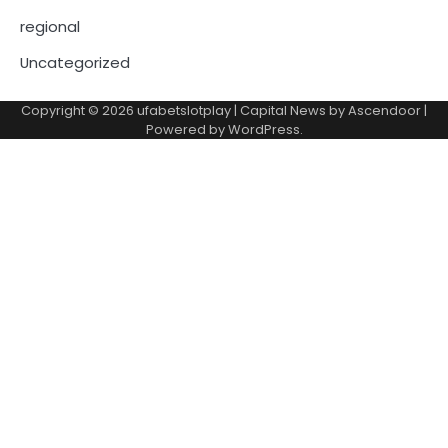
regional
Uncategorized
Copyright © 2026
ufabetslotplay
| Capital News by
Ascendoor
|
Powered by
WordPress
.